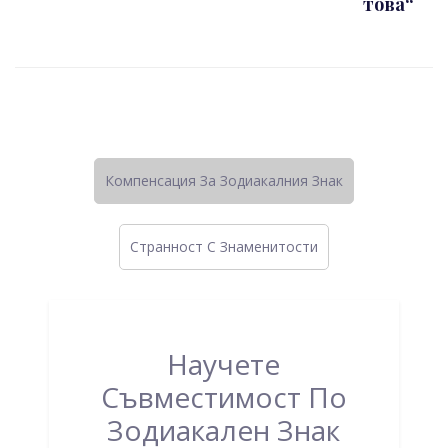
това“
Компенсация За Зодиакалния Знак
Странност C Знаменитости
Научете
Съвместимост По
Зодиакален Знак