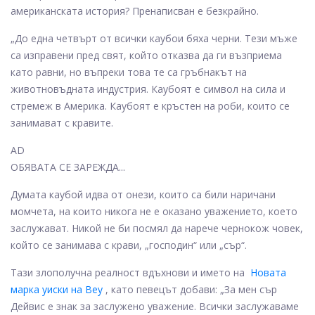
американската история? Пренаписван е безкрайно.
„До една четвърт от всички каубои бяха черни. Тези мъже
са изправени пред свят, който отказва да ги възприема
като равни, но въпреки това те са гръбнакът на
животновъдната индустрия. Каубоят е символ на сила и
стремеж в Америка. Каубоят е кръстен на роби, които се
занимават с кравите.
AD
ОБЯВАТА СЕ ЗАРЕЖДА...
Думата каубой идва от онези, които са били наричани
момчета, на които никога не е оказано уважението, което
заслужават. Никой не би посмял да нарече чернокож човек,
който се занимава с крави, „господин“ или „сър“.
Тази злополучна реалност вдъхнови и името на
Новата
марка уиски на Bey
, като певецът добави: „За мен сър
Дейвис е знак за заслужено уважение. Всички заслужаваме