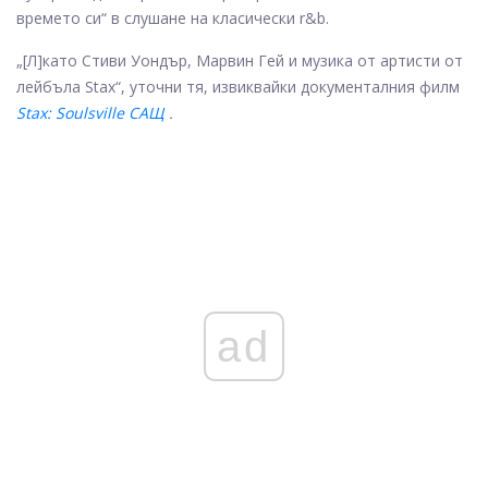
времето си“ в слушане на класически r&b.
„[Л]като Стиви Уондър, Марвин Гей и музика от артисти от
лейбъла Stax“, уточни тя, извиквайки документалния филм
Stax: Soulsville САЩ
.
ad