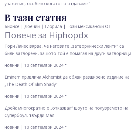
уважение, особено когато го отдаваме.”
В тази статия
Бионсе
|
Доечии
|
Глорила
|
Този мексикански OT
Повече за
Hiphopdx
Тори Ланес вярва, че неговите „затворнически ленти“ са
били затворени, защото той е помагал на други затворници
новини | 10 септември 2024 г
Eminem привлича Alchemist да обяви разширено издание на
„The Death Of Slim Shady“
новини | 10 септември 2024 г
Дрейк многократно е „отказвал“ шоуто на полувремето на
Супербоул, твърди Мал
новини | 10 септември 2024 г