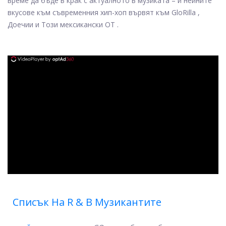
време да бъде в крак с актуалното в музиката – и нейните
вкусове към съвременния хип-хоп вървят към GloRilla ,
Доечии и Този мексикански OT .
ad
Списък На R & B Музикантите