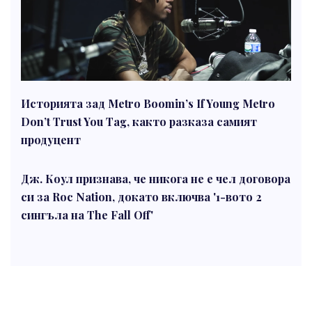
Историята зад Metro Boomin’s If Young Metro
Don’t Trust You Tag, както разказа самият
продуцент
Дж. Коул признава, че никога не е чел договора
си за Roc Nation, докато включва '1-вото 2
сингъла на The Fall Off'