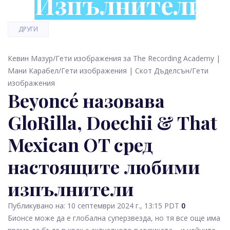
Изпълнители
ДРУГИ
Кевин Мазур/Гети изображения за The Recording Academy |
Мани Карабел/Гети изображения | Скот Дъделсън/Гети
изображения
Beyoncé назовава
GloRilla, Doechii & That
Mexican OT сред
настоящите любими
изпълнители
Публикувано на: 10 септември 2024 г., 13:15 PDT
0
Бионсе може да е глобална суперзвезда, но тя все още има