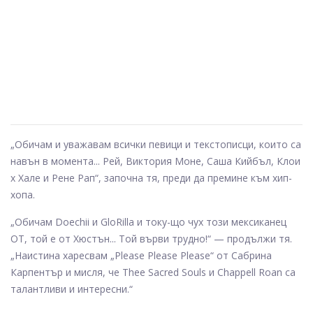
„Обичам и уважавам всички певици и текстописци, които са
навън в момента... Рей, Виктория Моне, Саша Кийбъл, Клои
x Хале и Рене Рап“, започна тя, преди да премине към хип-
хопа.
„Обичам Doechii и GloRilla и току-що чух този мексиканец
OT, той е от Хюстън... Той върви трудно!“ — продължи тя.
„Наистина харесвам „Please Please Please“ от Сабрина
Карпентър и мисля, че Thee Sacred Souls и Chappell Roan са
талантливи и интересни.“