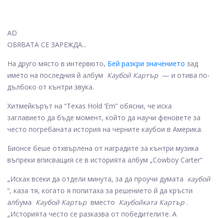
AD
ОБЯВАТА СЕ ЗАРЕЖДА...
На друго място в интервюто,
Бей разкри значението
зад
името на последния й албум
Каубой Картър
— и отива по-
дълбоко от кънтри звука.
Хитмейкърът на “Texas Hold ‘Em” обясни, че иска
заглавието да бъде момент, който да научи феновете за
често погребаната история на черните каубои в Америка.
Бионсе беше отхвърлена от наградите за кънтри музика
въпреки вписващия се в историята албум „Cowboy Carter“
„Исках всеки да отдели минута, за да проучи думата
каубой
“, каза тя, когато я попитаха за решението й да кръсти
албума
Каубой Картър
вместо
Каубойката Картър
.
„Историята често се разказва от победителите. А