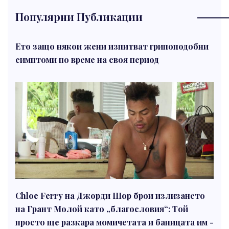
Популярни Публикации
Ето защо някои жени изпитват грипоподобни
симптоми по време на своя период
Chloe Ferry на Джорди Шор брои излизането
на Грант Молой като „благословия“: Той
просто ще разкара момичетата и баницата им -