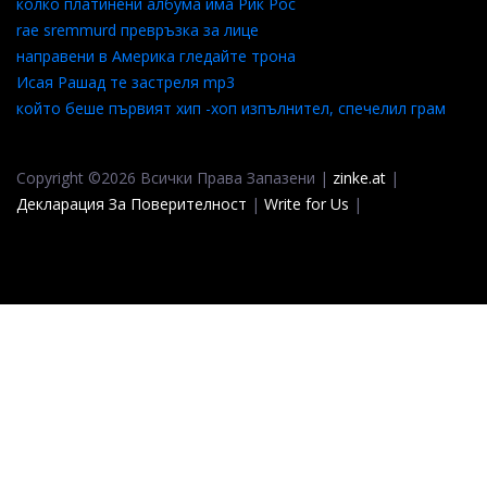
колко платинени албума има Рик Рос
rae sremmurd превръзка за лице
направени в Америка гледайте трона
Исая Рашад те застреля mp3
който беше първият хип -хоп изпълнител, спечелил грам
Copyright ©2026 Всички Права Запазени |
zinke.at
|
Декларация За Поверителност
|
Write for Us
|