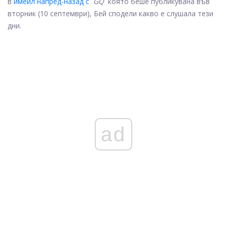
в
имейл напред-назад с
GQ
която беше публикувана във
вторник (10 септември), Бей сподели какво е слушала тези
дни.
ad