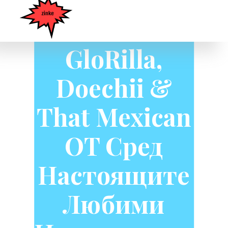
Beyoncé
Назовава
GloRilla,
Doechii &
That Mexican
OT Сред
Настоящите
Любими