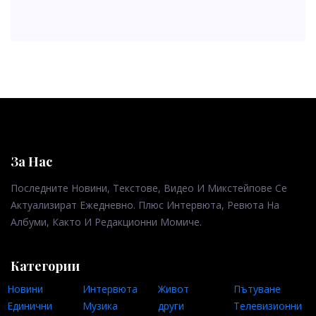
За Нас
Последните Новини, Текстове, Видео И Микстейпове Се
Актуализират Ежедневно. Плюс Интервюта, Ревюта На
Албуми, Както И Редакционни Момиче.
Категории
Новини
Интервюта
Живот
Пътуване
Единични
Музика
други
Телевизионни