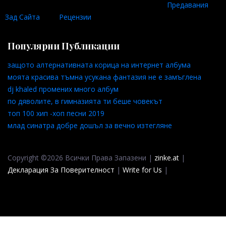
Предавания
Зад Сайта
Рецензии
Популярни Публикации
защото алтернативната корица на интернет албума
моята красива тъмна усукана фантазия не е замъглена
dj khaled промених много албум
по дяволите, в гимназията ти беше човекът
топ 100 хип -хоп песни 2019
млад синатра добре дошъл за вечно изтегляне
Copyright ©2026 Всички Права Запазени |
zinke.at
|
Декларация За Поверителност
|
Write for Us
|