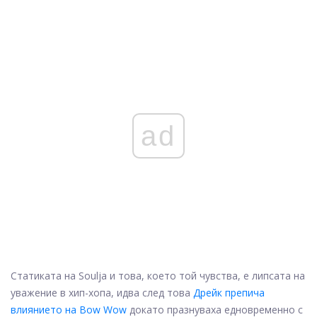
ad
Статиката на Soulja и това, което той чувства, е липсата на
уважение в хип-хопа, идва след това
Дрейк препича
влиянието на Bow Wow
докато празнуваха едновременно с