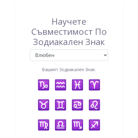
Научете
Съвместимост По
Зодиакален Знак
Вашият Зодиакален Знак: