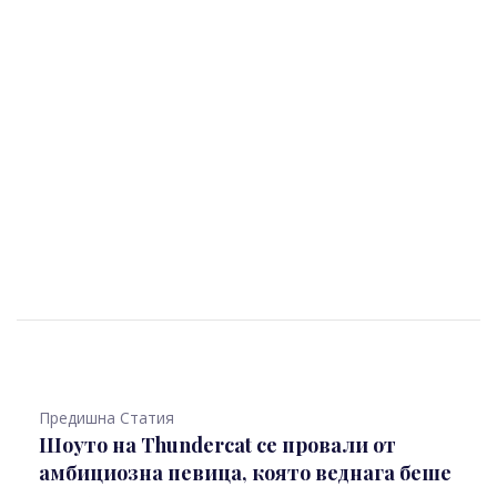
Предишна Статия
Шоуто на Thundercat се провали от
амбициозна певица, която веднага беше