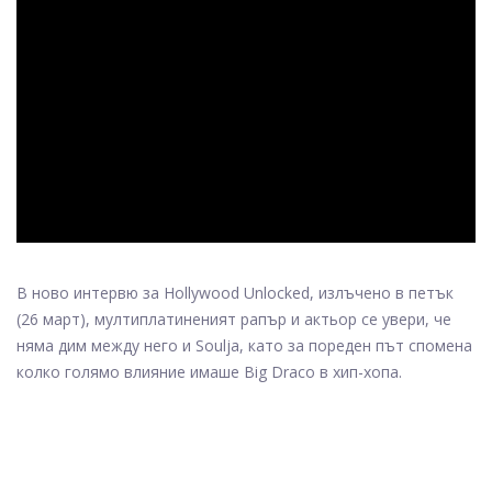
ad
В ново интервю за Hollywood Unlocked, излъчено в петък
(26 март), мултиплатиненият рапър и актьор се увери, че
няма дим между него и Soulja, като за пореден път спомена
колко голямо влияние имаше Big Draco в хип-хопа.