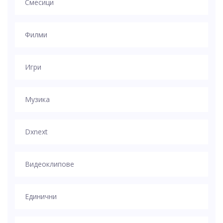
Смесици
Филми
Игри
Музика
Dxnext
Видеоклипове
Единични