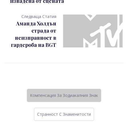
извадена от сцената
Следваща Статия
Аманда Холдън
страда от
неизправност в
гардероба на BGT
Компенсация За Зодиакалния Знак
Странност C Знаменитости