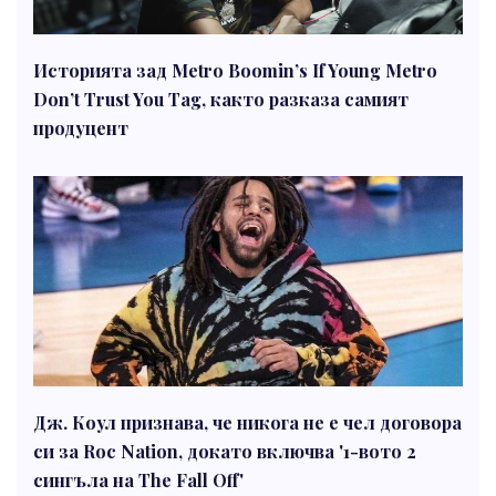
Историята зад Metro Boomin’s If Young Metro
Don’t Trust You Tag, както разказа самият
продуцент
Дж. Коул признава, че никога не е чел договора
си за Roc Nation, докато включва '1-вото 2
сингъла на The Fall Off'