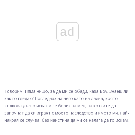
ad
Говорим. Няма нищо, за да ми се обади, каза Боу. Знаеш ли
как го гледах? Погледнах на него като на лайна, която
толкова дълго исках и се борих за мен, за котките да
започнат да си играят с моето наследство и името ми, най-
накрая се случва, без наистина да ми се налага да го искам.