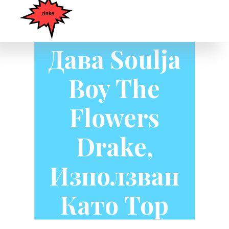
Bow Wow
Дава Soulja
Boy The
Flowers
Drake,
Използван
Като Тор