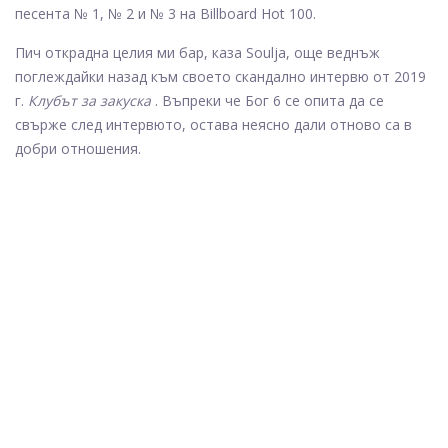
песента № 1, № 2 и № 3 на Billboard Hot 100.
Пич открадна целия ми бар, каза Soulja, още веднъж
поглеждайки назад към своето скандално интервю от 2019
г.
Клубът за закуска
. Въпреки че Бог 6 се опита да се
свърже след интервюто, остава неясно дали отново са в
добри отношения.