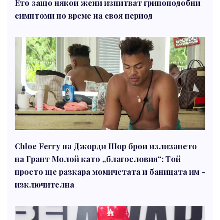
Ето защо някои жени изпитват грипоподобни
симптоми по време на своя период
Chloe Ferry на Джорди Шор брои излизането
на Грант Молой като „благословия“: Той
просто ще разкара момичетата и баницата им -
изключителна