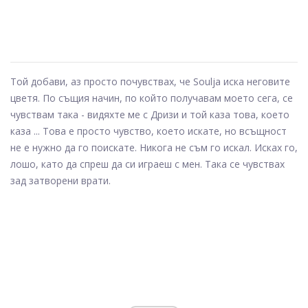
Той добави, аз просто почувствах, че Soulja иска неговите
цветя. По същия начин, по който получавам моето сега, се
чувствам така - видяхте ме с Дризи и той каза това, което
каза ... Това е просто чувство, което искате, но всъщност
не е нужно да го поискате. Никога не съм го искал. Исках го,
лошо, като да спреш да си играеш с мен. Така се чувствах
зад затворени врати.