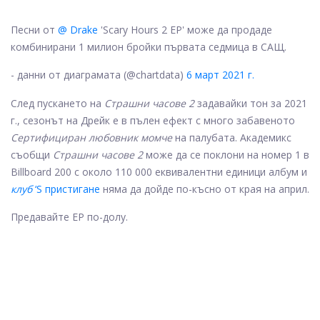
Песни от
@ Drake
'Scary Hours 2 EP' може да продаде
комбинирани 1 милион бройки първата седмица в САЩ.
- данни от диаграмата (@chartdata)
6 март 2021 г.
След пускането на
Страшни часове 2
задавайки тон за 2021
г., сезонът на Дрейк е в пълен ефект с много забавеното
Сертифициран любовник момче
на палубата. Академикс
съобщи
Страшни часове 2
може да се поклони на номер 1 в
Billboard 200 с около 110 000 еквивалентни единици албум и
клуб
‘S пристигане
няма да дойде по-късно от края на април.
Предавайте EP по-долу.