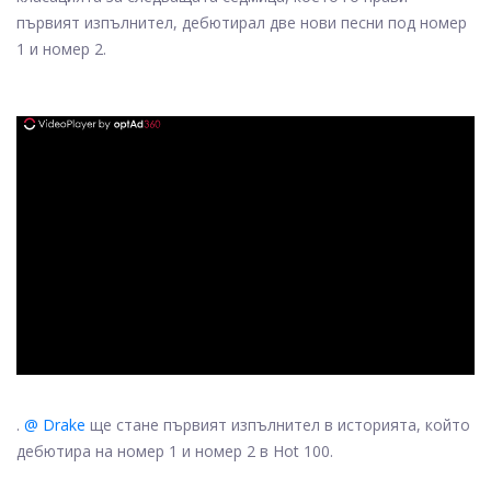
първият изпълнител, дебютирал две нови песни под номер
1 и номер 2.
ad
.
@ Drake
ще стане първият изпълнител в историята, който
дебютира на номер 1 и номер 2 в Hot 100.