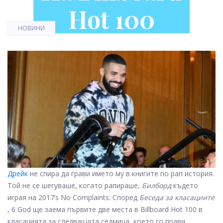
Hot 100
НОВИНИ
Дрейк
не спира да грави името му в книгите по рап история.
Той не се шегуваше, когато рапираше,
Билборд
където
играя на 2017’s No Complaints. Според
Беседа за класациите
, 6 God ще заема първите две места в Billboard Hot 100 в
класацията за следващата седмица, което го прави