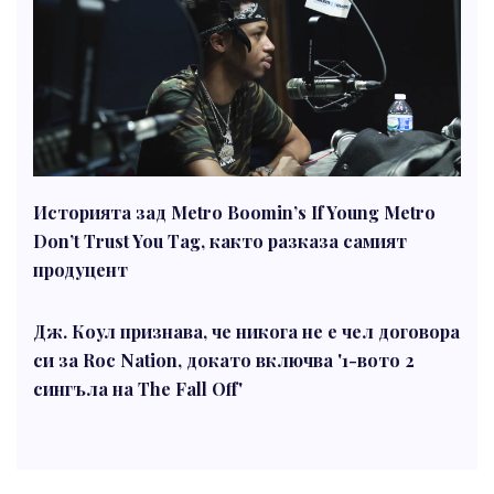
Историята зад Metro Boomin’s If Young Metro
Don’t Trust You Tag, както разказа самият
продуцент
Дж. Коул признава, че никога не е чел договора
си за Roc Nation, докато включва '1-вото 2
сингъла на The Fall Off'