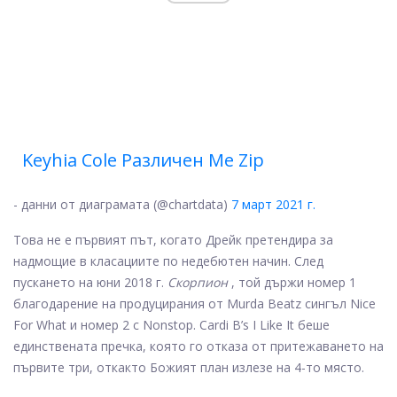
Keyhia Cole Различен Ме Zip
- данни от диаграмата (@chartdata)
7 март 2021 г.
Това не е първият път, когато Дрейк претендира за
надмощие в класациите по недебютен начин. След
пускането на юни 2018 г.
Скорпион
, той държи номер 1
благодарение на продуцирания от Murda Beatz сингъл Nice
For What и номер 2 с Nonstop. Cardi B’s I Like It беше
единствената пречка, която го отказа от притежаването на
първите три, откакто Божият план излезе на 4-то място.