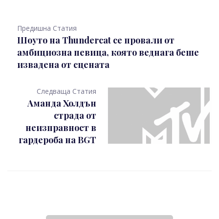
Предишна Статия
Шоуто на Thundercat се провали от
амбициозна певица, която веднага беше
извадена от сцената
Следваща Статия
Аманда Холдън
страда от
неизправност в
гардероба на BGT