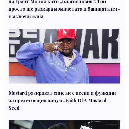
на Грант Молой като „благословия“: Той
просто ще разкара момичетата и баницата им -
изключителна
Mustard разкриват списък с песни и функции
за предстоящия албум „Faith Of A Mustard
Seed“