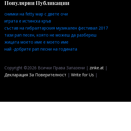
Популярни Публикации
снимки на fetty wap с двете очи
играта е истинска кръв
състав на гибралтарския музикален фестивал 2017
тази рап песен, която не можеш да разбереш
жицата моето име е моето име
най -добрите рап песни на годината
Copyright ©2026 Всички Права Запазени |
zinke.at
|
Декларация За Поверителност
|
Write for Us
|