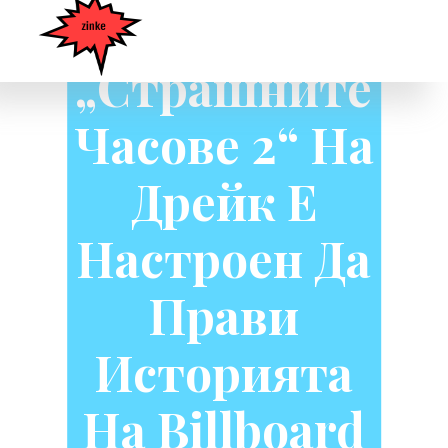
Се, Че
„Страшните
Часове 2“ На
Дрейк Е
Настроен Да
Прави
Историята
На Billboard