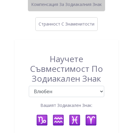
Компенсация За Зодиакалния Знак
Странност C Знаменитости
Научете
Съвместимост По
Зодиакален Знак
Вашият Зодиакален Знак: