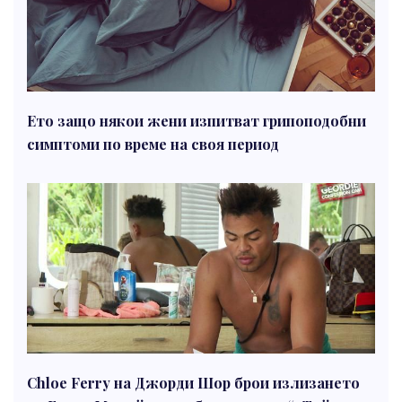
Ето защо някои жени изпитват грипоподобни
симптоми по време на своя период
Chloe Ferry на Джорди Шор брои излизането