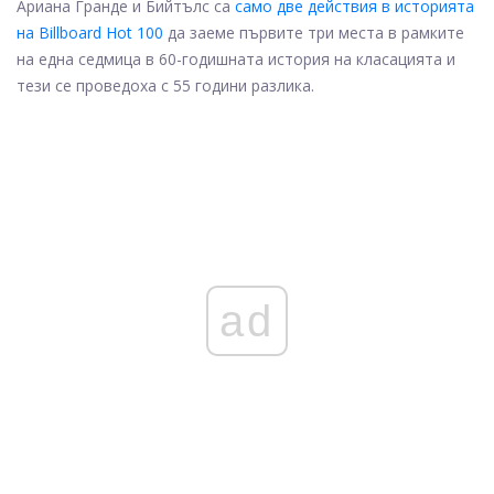
Ариана Гранде и Бийтълс са
само две действия в историята
на Billboard Hot 100
да заеме първите три места в рамките
на една седмица в 60-годишната история на класацията и
тези се проведоха с 55 години разлика.
ad