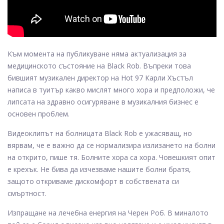
Към момента на публикуване няма актуализация за
медицинското състояние на Black Rob. Въпреки това
бившият музикален директор на Hot 97 Карли Хъстъл
написа в туитър какво мислят много хора и предположи, че
липсата на здравно осигуряване в музикалния бизнес е
основен проблем.
Видеоклипът на болницата Black Rob е ужасяващ, но
вярвам, че е важно да се нормализира излизането на болни
на открито, пише тя. Болните хора са хора. Човешкият опит
е крехък. Не бива да изчезваме нашите болни братя,
защото откриваме дискомфорт в собствената си
смъртност.
Изпращане на лечебна енергия на Черен Роб. В миналото