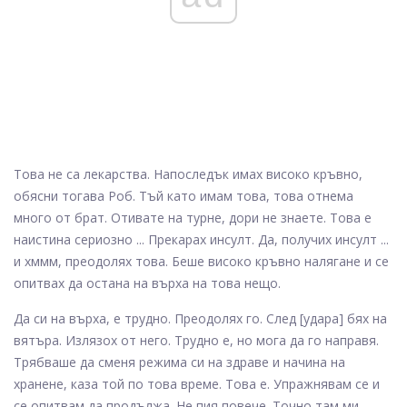
Това не са лекарства. Напоследък имах високо кръвно,
обясни тогава Роб. Тъй като имам това, това отнема
много от брат. Отивате на турне, дори не знаете. Това е
наистина сериозно ... Прекарах инсулт. Да, получих инсулт ...
и хммм, преодолях това. Беше високо кръвно налягане и се
опитвах да остана на върха на това нещо.
Да си на върха, е трудно. Преодолях го. След [удара] бях на
вятъра. Излязох от него. Трудно е, но мога да го направя.
Трябваше да сменя режима си на здраве и начина на
хранене, каза той по това време. Това е. Упражнявам се и
се опитвам да продължа. Не пия повече. Точно там ми