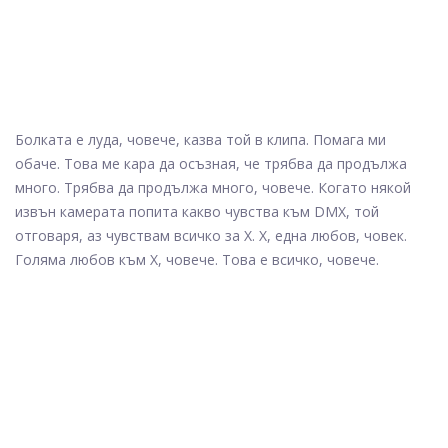
Болката е луда, човече, казва той в клипа. Помага ми
обаче. Това ме кара да осъзная, че трябва да продължа
много. Трябва да продължа много, човече. Когато някой
извън камерата попита какво чувства към DMX, той
отговаря, аз чувствам всичко за X. X, една любов, човек.
Голяма любов към Х, човече. Това е всичко, човече.