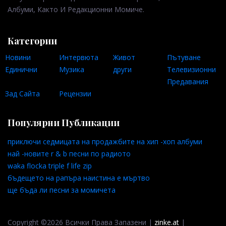
Албуми, Както И Редакционни Момиче.
Категории
Новини
Интервюта
Живот
Пътуване
Единични
Музика
други
Телевизионни
Предавания
Зад Сайта
Рецензии
Популярни Публикации
приключи седмицата на продажбите на хип -хоп албуми
най -новите r & b песни по радиото
waka flocka triple f life zip
бъдещето на рапъра наистина е мъртво
ще бъда ли песни за момичета
Copyright ©2026 Всички Права Запазени |
zinke.at
|