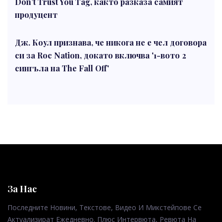
Don’t Trust You Tag, както разказа самият
продуцент
Дж. Коул признава, че никога не е чел договора
си за Roc Nation, докато включва '1-вото 2
сингъла на The Fall Off'
За Нас
Последните Новини, Текстове, Видео И Микстейпове Се
Актуализират Ежедневно. Плюс Интервюта, Ревюта На