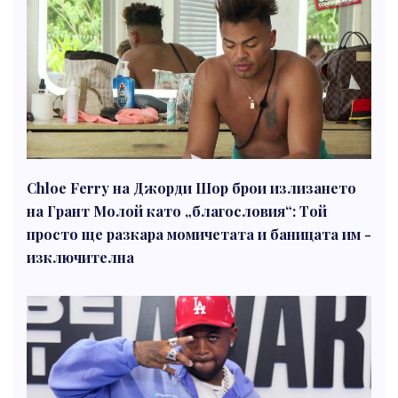
Chloe Ferry на Джорди Шор брои излизането
на Грант Молой като „благословия“: Той
просто ще разкара момичетата и баницата им -
изключителна