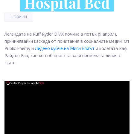
Hospital Bed
НОВИНИ
Легендата на Ruff Ryder DMX почина в петък (9 април),
причинявайки каскада от почитания в социалните медии. От
Public Enemy и
Ледено кубче на Миси Елиът
и колегата Раф
Райдър Ева, хип-хоп общността заля времевата линия с
тъга.
ad