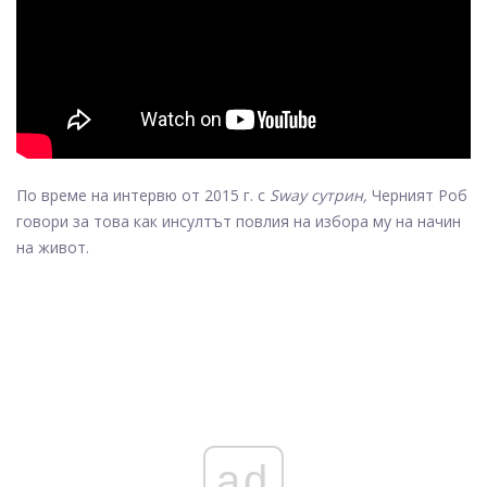
По време на интервю от 2015 г. с
Sway сутрин,
Черният Роб
говори за това как инсултът повлия на избора му на начин
на живот.
ad