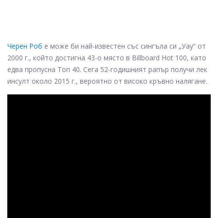
Черен Роб
е може би най-известен със сингъла си „Уау“ от
2000 г., който достигна 43-о място в Billboard Hot 100, като
едва пропусна Топ 40. Сега 52-годишният рапър получи лек
инсулт около 2015 г., вероятно от високо кръвно налягане.