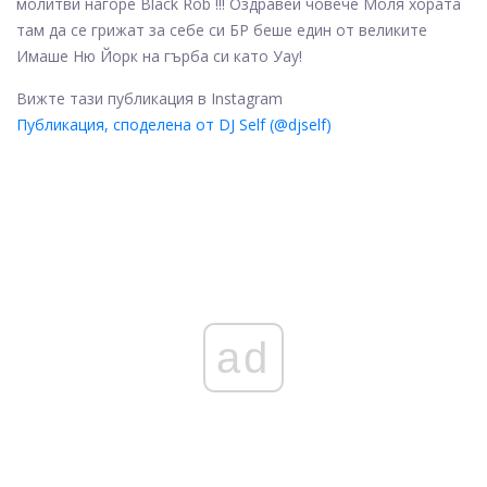
молитви нагоре Black Rob !!! Оздравей човече Моля хората
там да се грижат за себе си БР беше един от великите
Имаше Ню Йорк на гърба си като Уау!
Вижте тази публикация в Instagram
Публикация, споделена от DJ Self (@djself)
ad