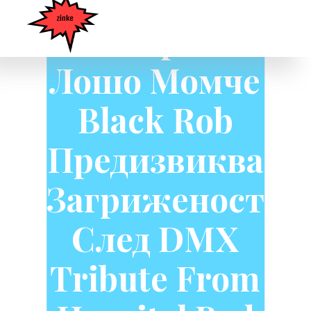
Бившият
Рапър На
Лошо Момче
Black Rob
Предизвиква
Загриженост
След DMX
Tribute From