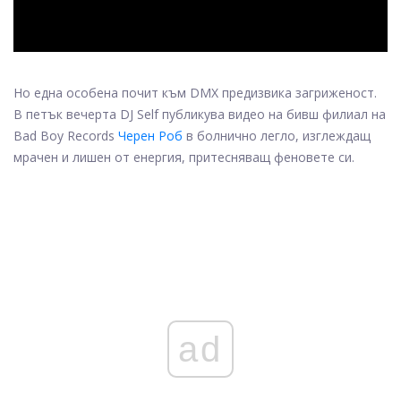
Но една особена почит към DMX предизвика загриженост.
В петък вечерта DJ Self публикува видео на бивш филиал на
Bad Boy Records
Черен Роб
в болнично легло, изглеждащ
мрачен и лишен от енергия, притесняващ феновете си.
ad