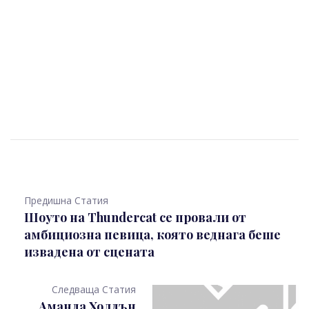
Предишна Статия
Шоуто на Thundercat се провали от
амбициозна певица, която веднага беше
извадена от сцената
Следваща Статия
Аманда Холдън