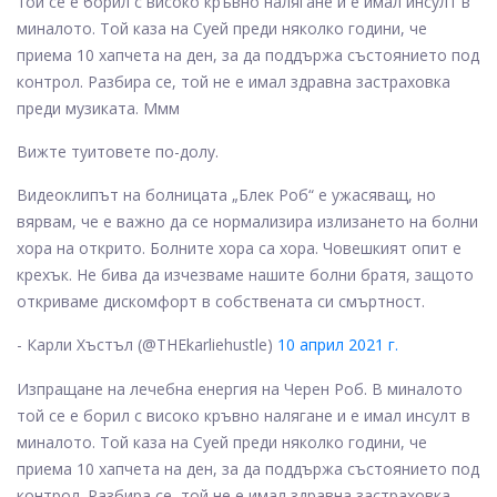
той се е борил с високо кръвно налягане и е имал инсулт в
миналото. Той каза на Суей преди няколко години, че
приема 10 хапчета на ден, за да поддържа състоянието под
контрол. Разбира се, той не е имал здравна застраховка
преди музиката. Ммм
Вижте туитовете по-долу.
Видеоклипът на болницата „Блек Роб“ е ужасяващ, но
вярвам, че е важно да се нормализира излизането на болни
хора на открито. Болните хора са хора. Човешкият опит е
крехък. Не бива да изчезваме нашите болни братя, защото
откриваме дискомфорт в собствената си смъртност.
- Карли Хъстъл (@THEkarliehustle)
10 април 2021 г.
Изпращане на лечебна енергия на Черен Роб. В миналото
той се е борил с високо кръвно налягане и е имал инсулт в
миналото. Той каза на Суей преди няколко години, че
приема 10 хапчета на ден, за да поддържа състоянието под
контрол. Разбира се, той не е имал здравна застраховка