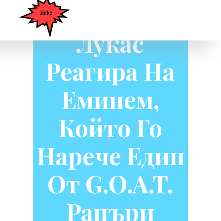
Джойнер
Лукас
Реагира На
Еминем,
Който Го
Нарече Един
От G.O.A.T.
Рапъри