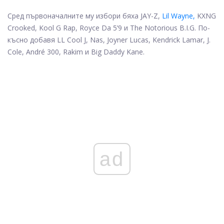
Сред първоначалните му избори бяха JAY-Z,
Lil Wayne,
KXNG
Crooked, Kool G Rap, Royce Da 5’9 и The Notorious B.I.G. По-
късно добавя LL Cool J, Nas, Joyner Lucas, Kendrick Lamar, J.
Cole, André 300, Rakim и Big Daddy Kane.
ad