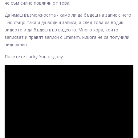
че съм силно повлиян от това.
Да имаш възможността - камо ли да бъдеш на запис с него
- но също така и да водиш записа, а след това да водиш
видеото и да бъдеш във видеото. Много хора, които
записват и правят записи с Eminem, никога не са получили
видеоклип.
Посетете Lucky You отдолу.