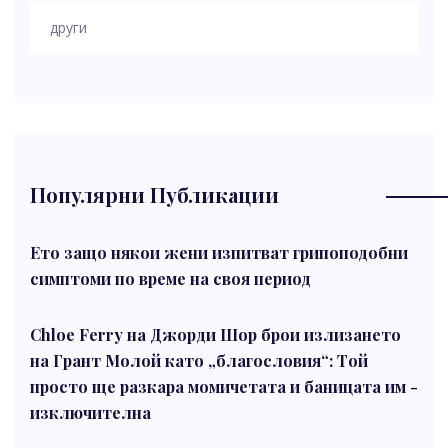
други
Популярни Публикации
Ето защо някои жени изпитват грипоподобни
симптоми по време на своя период
Chloe Ferry на Джорди Шор брои излизането
на Грант Молой като „благословия“: Той
просто ще разкара момичетата и баницата им -
изключителна