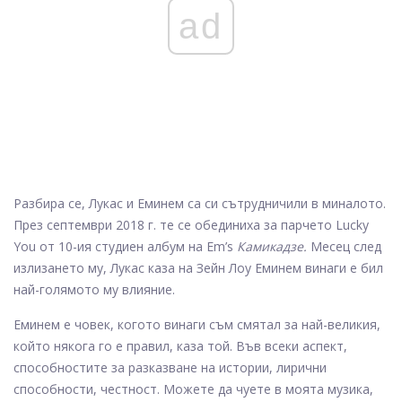
ad
Разбира се, Лукас и Еминем са си сътрудничили в миналото.
През септември 2018 г. те се обединиха за парчето Lucky
You от 10-ия студиен албум на Em’s
Камикадзе.
Месец след
излизането му, Лукас каза на Зейн Лоу Еминем винаги е бил
най-голямото му влияние.
Еминем е човек, когото винаги съм смятал за най-великия,
който някога го е правил, каза той. Във всеки аспект,
способностите за разказване на истории, лирични
способности, честност. Можете да чуете в моята музика,