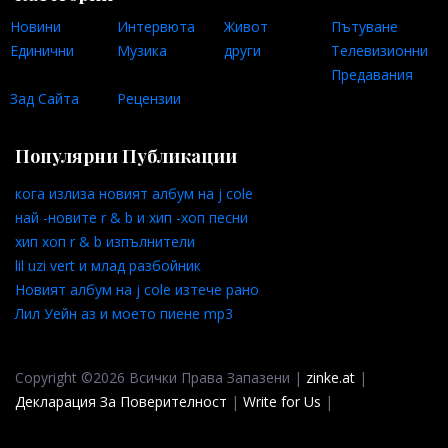
Новини
Интервюта
Живот
Пътуване
Единични
Музика
други
Телевизионни
Предавания
Зад Сайта
Рецензии
Популярни Публикации
кога излиза новият албум на j cole
най -новите r & b и хип -хоп песни
хип хоп r & b изпълнители
lil uzi vert и млад разбойник
Новият албум на j cole изтече рано
Лил Уейн аз и моето пиене mp3
Copyright ©2026 Всички Права Запазени |
zinke.at
|
Декларация За Поверителност
|
Write for Us
|