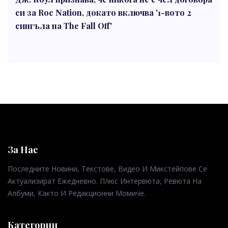
си за Roc Nation, докато включва '1-вото 2
сингъла на The Fall Off'
За Нас
Последните Новини, Текстове, Видео И Микстейпове Се
Актуализират Ежедневно. Плюс Интервюта, Ревюта На
Албуми, Както И Редакционни Момиче.
Категории