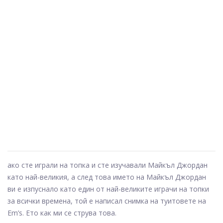
ако сте играли на топка и сте изучавали Майкъл Джордан
като най-великия, а след това името на Майкъл Джордан
ви е изпуснало като един от най-великите играчи на топки
за всички времена, той е написал снимка на туитовете на
Em’s. Ето как ми се струва това.