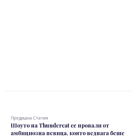
Предишна Статия
Шоуто на Thundercat се провали от
амбициозна певица, която веднага беше