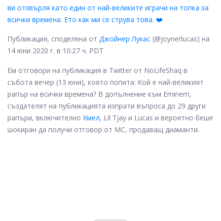
ви отхвърля като един от най-великите играчи на топка за
всички времена. Ето как ми се струва това. ❤️
Публикация, споделена от
Джойнер Лукас
(@joynerlucas) на
14 юни 2020 г. в 10:27 ч. PDT
Ем отговори на публикация в Twitter от NoLifeShaq в
събота вечер (13 юни), която попита: Кой е най-великият
рапър на всички времена? В допълнение към Eminem,
създателят на публикацията изпрати въпроса до 29 други
рапъри, включително
Хмел,
Lil Tjay и Lucas и вероятно беше
шокиран да получи отговор от MC, продаващ диаманти.