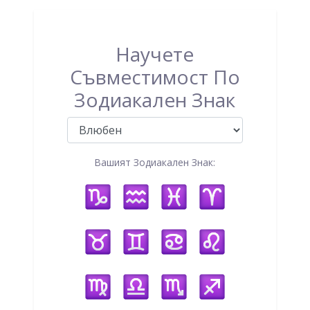
Научете
Съвместимост По
Зодиакален Знак
Вашият Зодиакален Знак: