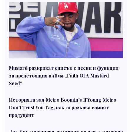
Mustard разкриват списък с песни и функции
за предстоящия албум „Faith Of A Mustard
Seed“
Историята зад Metro Boomin’s If Young Metro
Don’t Trust You Tag, както разказа самият
продуцент
Дж. Коул признава, че никога не е чел договора