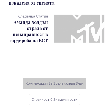
извадена от сцената
Следваща Статия
Аманда Холдън
страда от
неизправност в
гардероба на BGT
Компенсация За Зодиакалния Знак
Странност C Знаменитости