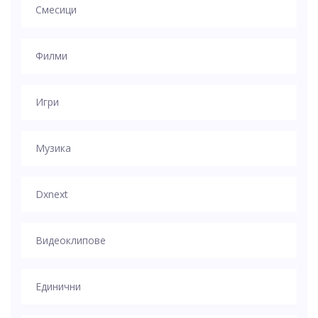
Смесици
Филми
Игри
Музика
Dxnext
Видеоклипове
Единични