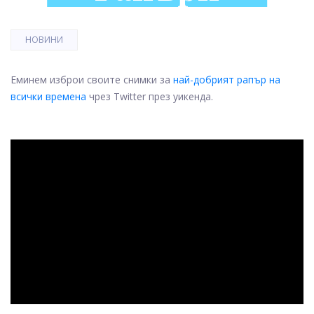
НОВИНИ
Еминем изброи своите снимки за
най-добрият рапър на
всички времена
чрез Twitter през уикенда.
ad