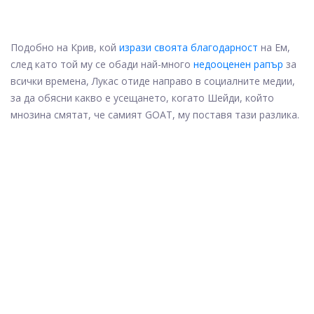
Подобно на Крив, кой
изрази своята благодарност
на Ем,
след като той му се обади най-много
недооценен рапър
за
всички времена, Лукас отиде направо в социалните медии,
за да обясни какво е усещането, когато Шейди, който
мнозина смятат, че самият GOAT, му поставя тази разлика.