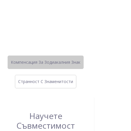
Компенсация За Зодиакалния Знак
Странност C Знаменитости
Научете
Съвместимост