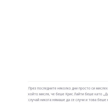
През последните няколко дни просто си мислех
който мисля, че беше Крис Лайти беше като „Д
случай никога нямаше да се случи и това беше н