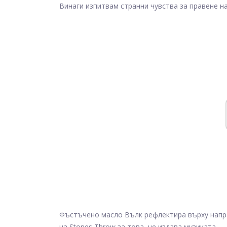
Винаги изпитвам странни чувства за правене на
Фъстъчено масло Вълк рефлектира върху напр
на Stones Throw за това, че издава музиката.