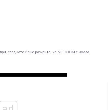
ври, след като беше разкрито, че MF DOOM е имала
ad