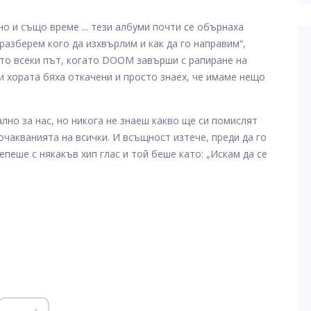
о и също време ... тези албуми почти се обърнаха
разберем кого да изхвърлим и как да го направим“,
кто всеки път, когато DOOM завърши с рапиране на
 и хората бяха откачени и просто знаех, че имаме нещо
ално за нас, но никога не знаеш какво ще си помислят
очакванията на всички. И всъщност изтече, преди да го
пеше с някакъв хип глас и той беше като: „Искам да се