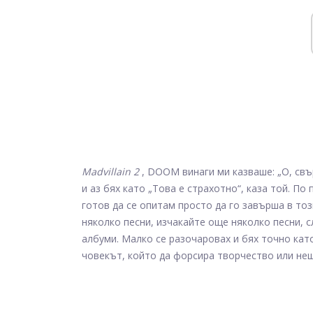
Madvillain 2
, DOOM винаги ми казваше: „О, свъ
и аз бях като „Това е страхотно“, каза той. По 
готов да се опитам просто да го завърша в то
няколко песни, изчакайте още няколко песни, 
албуми. Малко се разочаровах и бях точно като:
човекът, който да форсира творчество или нещ