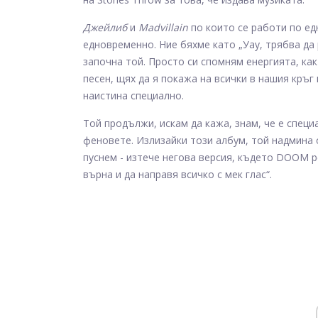
Джейлиб
и
Madvillain
по които се работи по едн
едновременно. Ние бяхме като „Уау, трябва да 
започна той. Просто си спомням енергията, ка
песен, щях да я покажа на всички в нашия кръг
наистина специално.
Той продължи, искам да кажа, знам, че е специ
феновете. Излизайки този албум, той надмина 
пуснем - изтече негова версия, където DOOM ре
върна и да направя всичко с мек глас“.