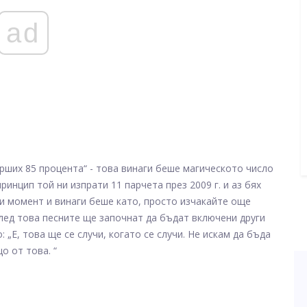
ad
рших 85 процента“ - това винаги беше магическото число
принцип той ни изпрати 11 парчета през 2009 г. и аз бях
зи момент и винаги беше като, просто изчакайте още
след това песните ще започнат да бъдат включени други
 „Е, това ще се случи, когато се случи. Не искам да бъда
о от това. “