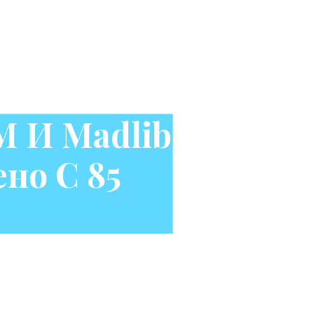
 И Madlib
ено С 85