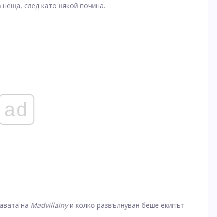
 неща, след като някой почина.
ad
авата на
Madvillainy
и колко развълнуван беше екипът