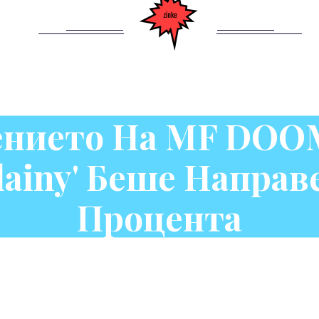
нието На MF DOOM
lainy' Беше Направ
Процента