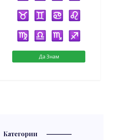
Да Знам
Категории