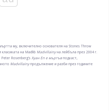
 смъртта му, включително основателя на Stones Throw
и класиката на Madlib
Madvillainy
на лейбъла през 2004 г.
 Peter Rosenberg’s
Хуан Еп е мъртъв
подкаст,
ваното
Madvillainy
продължение и разби през годините