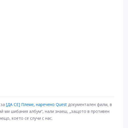
 за
[ДА СЕ]
Племе, наречено Quest
документален филм, в
ай ми шибания албум“, нали знаеш, „защото в противен
ещо, което се случи с нас.