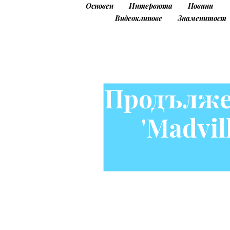
Основен
Интервюта
Новини
Видеоклипове
Знаменитост
Продълже
'Madvil