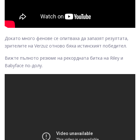
Докато много фенове се опитваха да запазят резултата,
зрителите на Verzuz отново бяха истинският победител.
Вижте пълното резюме на рекордната битка на Riley и
Babyface по-долу.