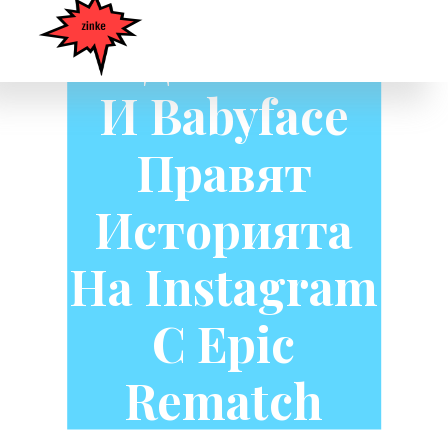
Теди Райли
И Babyface
Правят
Историята
На Instagram
С Epic
Rematch