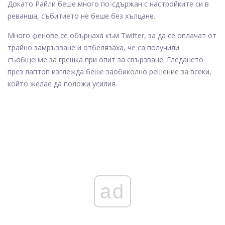
Докато Райли беше много по-сдържан с настройките си в
реванша, събитието не беше без хълцане.
Много фенове се обърнаха към Twitter, за да се оплачат от
трайно замръзване и отбелязаха, че са получили
съобщение за грешка при опит за свързване. Гледането
през лаптоп изглежда беше заобиколно решение за всеки,
който желае да положи усилия.
ad