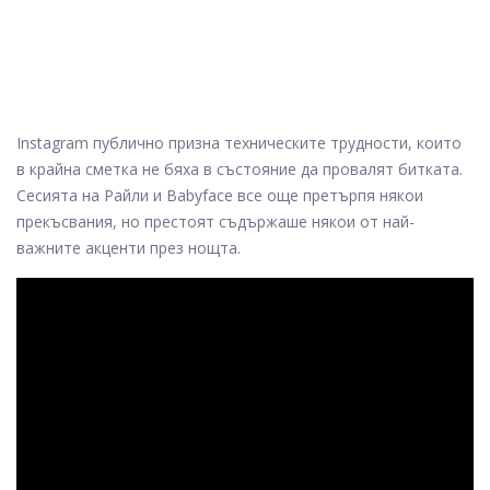
Instagram публично призна техническите трудности, които
в крайна сметка не бяха в състояние да провалят битката.
Сесията на Райли и Babyface все още претърпя някои
прекъсвания, но престоят съдържаше някои от най-
важните акценти през нощта.