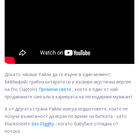
Докато чакаше Райли да се върне в един момент,
Бейбифейс грабна китарата си и изсвири акустична версия
на Eric Clapton’s
Промени света
, което е един от най-
продаваните сингъли в кариерата на легендарния музикант.
А от другата страна Райли изигра хедшотовете, които не
получи възможност да играе по време на битката - като
Blackstreet’s
Без Diggity
- когато Babyface отпадна от
потока.