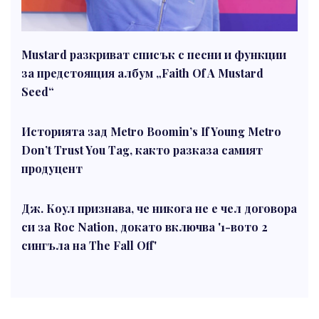
Mustard разкриват списък с песни и функции
за предстоящия албум „Faith Of A Mustard
Seed“
Историята зад Metro Boomin’s If Young Metro
Don’t Trust You Tag, както разказа самият
продуцент
Дж. Коул признава, че никога не е чел договора
си за Roc Nation, докато включва '1-вото 2
сингъла на The Fall Off'