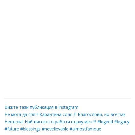
Вижте тази публикация в Instagram
Не мога да спя !! Карантина соло !!! Благослови, но все пак
Непълна! Най-високото работи върху мен !!! #legend #legacy
#future #blessings #nevelievable #almostfamoue