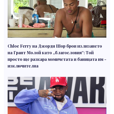
Chloe Ferry на Джорди Шор брои излизането
на Грант Молой като „благословия“: Той
просто ще разкара момичетата и баницата им -
изключителна