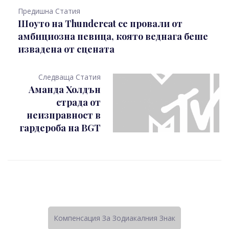
Предишна Статия
Шоуто на Thundercat се провали от
амбициозна певица, която веднага беше
извадена от сцената
Следваща Статия
Аманда Холдън
страда от
неизправност в
гардероба на BGT
Компенсация За Зодиакалния Знак