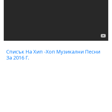
Списък На Хип -хоп Музикални Песни
За 2016 Г.