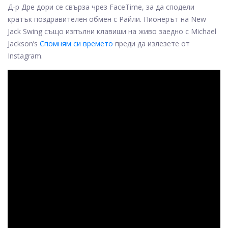
Д-р Дре дори се свърза чрез FaceTime, за да сподели
кратък поздравителен обмен с Райли. Пионерът на New
Jack Swing също изпълни клавиши на живо заедно с Michael
Jackson’s
Спомням си времето
преди да излезете от
Instagram.