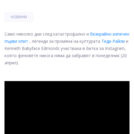
НОВИНИ
Само няколко дни след катастрофално и
безкрайно изпечен
първи опит
, легенди за промяна на културата
Теди Райли
и
Kenneth Babyface Edmonds участваха в битка за Instagram,
която феновете никога няма да забравят в понеделник (20
април).
ad