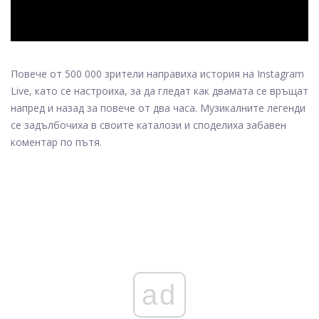
Повече от 500 000 зрители направиха история на Instagram
Live, като се настроиха, за да гледат как двамата се връщат
напред и назад за повече от два часа. Музикалните легенди
се задълбочиха в своите каталози и споделиха забавен
коментар по пътя.
ad