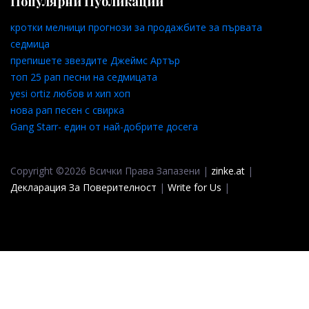
Популярни Публикации
кротки мелници прогнози за продажбите за първата
седмица
препишете звездите Джеймс Артър
топ 25 рап песни на седмицата
yesi ortiz любов и хип хоп
нова рап песен с свирка
Gang Starr- един от най-добрите досега
Copyright ©2026 Всички Права Запазени |
zinke.at
|
Декларация За Поверителност
|
Write for Us
|